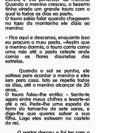
Quando o menino cresceu, o bezerro 
tinha virado um grande touro com o 
qual ia todos os dias ao pasto.
O touro sabia falar quando chegavam 
no topo da montanha ele dizia ao 
menino:
- Fica aqui e descansa, enquanto isso 
eu procuro o meu pasto. –Assim que 
o menino dormia, o touro corria como 
uma raio até o pasto celeste onde 
comia as flores douradas das 
estrelas.
	Quando o sol se punha, ele 
voltava para acordar o menino e eles 
iam para casa. Isto se repetia todos 
os dias, até o menino alcançar de 20 
anos.
O touro falou-lhe então: - Senta-te 
agora entre meus chifres e levarte-ei 
até o rei. Pede-lhe uma espada de 
ferro do tamanho de sete varas, e 
diga-lhe que queres salvar a sua 
filha. Logo eles estavam no castelo 
do rei.
	O pastor desceu e foi ter com o 