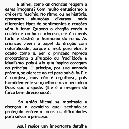
	E afinal, como as crianças reagem à 
estas imagens? Com muito entusiasmo e 
até certo fascínio. No ritmo, ou na história, 
aparecem situações diversas onde 
diferentes tipos de sentimentos e reações 
vêm à tona: Quando o dragão ronda o 
castelo e rouba a princesa, ele é o mais 
forte e destrói a harmonia do reino. As 
crianças vivem o papel do dragão com 
naturalidade, porque o mal, para elas, é 
aceito como é. Ser a princesa raptada 
proporciona a situação ou fragilidade e 
idealismo, pois é ela que inspira coragem 
ao príncipe. O príncipe, por sua vontade 
própria, se oferece ao rei para salvá-la. Ele 
é corajoso, mas não é orgulhoso, pois 
humildemente se ajoelha e reza pedindo a 
Deus que o ajude. (Ele é a imagem da 
força bem direcionada).
	Só então Micael se manifesta e 
abençoa o cavaleiro que, sentindo-se 
protegido enfrenta todas as dificuldades 
para salvar a princesa.
	Aqui reside um importante detalhe 