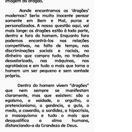
imagem do dragão.
	Aonde encontramos os ‘dragões’ 
modernos? Seria muito inocente pensar 
somente em Bem e Mal, puros e 
personalizados. A nossa questão aqui, vai 
mais longe: os dragões estão à toda parte, 
dentro e fora do homem. Enquanto fora 
podemos encontrá-los nas relações 
competitivas, na falta de tempo, nas 
discriminações sociais e raciais, no 
dinheiro que compra tudo, no trabalho 
desvalorizado, nas máquinas, nos 
agrotóxicos e em tudo o mais que torna o 
homem um ser pequeno e sem vontade 
própria.
	Dentro do homem vivem “dragões” 
que nem sempre se manifestam 
claramente, mas que existem: são o 
egoísmo, a vaidade, o orgulho, o 
pretencionismo, a ganância, a gula, o 
medo, a covardia, a sordidez, a hipocrisia, 
o masoquismo e tudo o mais que 
desqualifica a alma humana, 
distanciando-a da Grandeza de Deus.