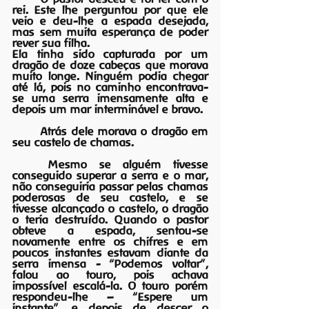
rei. Este lhe perguntou por que ele 
veio e deu-lhe a espada desejada, 
mas sem muita esperança de poder 
rever sua filha. 
Ela tinha sido capturada por um 
dragão de doze cabeças que morava 
muito longe. Ninguém podia chegar 
até lá, pois no caminho encontrava-
se uma serra imensamente alta e 
depois um mar interminável e bravo.
	Atrás dele morava o dragão em 
seu castelo de chamas.
Mesmo se alguém tivesse 
conseguido superar a serra e o mar, 
não conseguiria passar pelas chamas 
poderosas de seu castelo, e se 
tivesse alcançado o castelo, o dragão 
o teria destruído. Quando o pastor 
obteve a espada, sentou-se 
novamente entre os chifres e em 
poucos instantes estavam diante da 
serra imensa - “Podemos voltar”, 
falou ao touro, pois achava 
impossível escalá-la. O touro porém 
respondeu-lhe – “Espere um 
instante”, e depois de descer o 