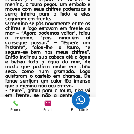
menino, o touro pegou um embalo e 
moveu com seus chifres poderosos a 
serra inteira para o lado e eles 
seguiram em frente.
O menino se pôs novamente entre os 
chifres e logo estavam em frente ao 
mar – “Agora podemos voltar”, falou 
o menino, “pois ninguém aí 
consegue passar.” – “Espere um 
instante”, falou-lhe o touro, “e 
segure-se bem nos meus chifres”. 
Então inclinou sua cabeça até a água 
e bebeu toda a água do mar, de 
modo que podiam andar em chão 
seco, como num gramado. Logo 
avistaram o castelo em chamas. De 
longe sentiam um calor tão imenso 
que o menino não aguentava.
- “Pare”, gritou para o touro, não vá 
em frente, se não a gente vai se 
queimar.
O touro porém chegou bem perto e 
cuspiu toda a água que tinha bebido, 
Phone
Email
Facebook
apagando as chamas.
	Estas transformaram-se numa 
grande fumaça cobrindo o céu de 
nuvens. Logo surgiu o dragão – 