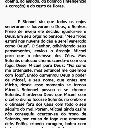
abelha, da espada, da balança (inteligência 
+ coração) e do cesto de flores.
E Stanael viu que todos os anjos 
veneraram e louvaram a Deus, o Senhor. 
Preso de inveja ele decidiu igualar-se a 
Deus. Em seu orgulho pensou: “Meu trono 
estará nas nuvens do céu e serei venerado 
como Deus”. O Senhor, adivinhando seus 
pensamentos, enviou o Arcanjo Micael 
para que o afastasse dos Céus. Mas 
Satanás o atacou chamuscando-o com seu 
fogo. Disse Micael para Deus: “Fiz como 
me ordenaste, mas Satanael me queimou 
com fogo”. Então aumentou Deus o poder 
de Micael, e seu nome, que antes era 
Micha, desde esse momento se tornou 
Micael. Satanael passou a se chamar 
Satanás. E ordenou Deus que Micael com 
o cetro divino tocasse Satanás no ombro e 
o atirasse fora dos Céus com todo o seu 
séquito do mal. Porém, Micael ainda assim 
não conseguiu acercar-se do trono de 
Satanás, por causa do fogo que emanava 
dele. Então, criando coragem, bateu com 