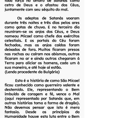
toda força no ombro de Satanás como 
cetro de Deus e o afastou dos Céus, 
juntamente com seu séquito do mal.
	Os adeptos de Satanás voaram 
durante três noites e três dias pelos ares 
como gotas de chuva. E no terceiro dia 
reuniram-se os anjos dos Céus, e Deus 
nomeou Micael como chefe dos exércitos 
celestiais. E os portais do Céu foram 
fechados, mas os anjos caídos foram 
deixados de fora. Muitos ficaram presos 
nas rochas ou caíram nos abismos, outros 
ficaram no ar e ainda outros chegaram à 
Terra para aliciar os homens, cada um à 
sua maneira, e até hoje aí estão.
(Lenda procedente da Bulgária)
	Esta é a história de como São Micael 
ficou conhecido como guerreiro valente e 
destemido. Ele, representando o Bem 
imbuído de coragem e fé, vence o Mal 
(aqui representado por Satanás que, em 
outras histórias toma a forma de dragão). 
Não devemos pensar que isto é mera 
fantasia. Desde os princípios da 
Humanidade houve esta luta entre o Bem 